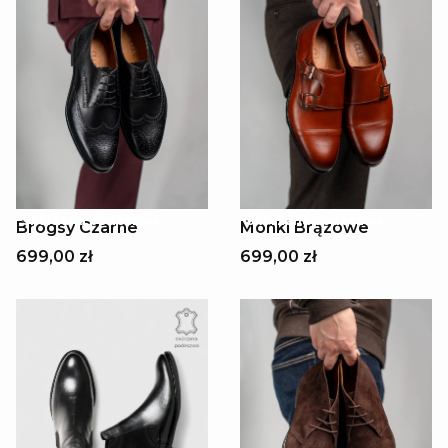
Skórzana podeszwa
Skórzana podeszwa
Brogsy Czarne
Monki Brązowe
699,00 zł
699,00 zł