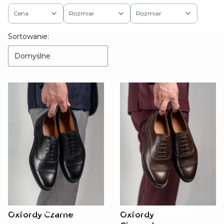
Cena
Rozmiar
Rozmiar
Koniec filtrów
Sortowanie:
Domyślne
Skórzana podeszwa
Skórzana podeszwa
Oxfordy Czarne
Oxfordy