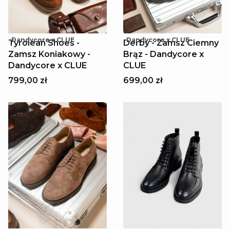
Dandycore x CLUE
Dandycore x CLUE
Tyrolean Shoes -
Derby - Zamsz Ciemny
Zamsz Koniakowy -
Brąz - Dandycore x
Dandycore x CLUE
CLUE
799,00 zł
699,00 zł