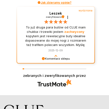
Jak zbieramy opinie?
wyróżniona
Leszek
zweryfikowano
To już druga para butów od CLUE mam
chukka i trzewiki jestem
zachwycony
kopytem jest rewelacyjne buty idealnie
dopasowane do mojej nogi z rozmiarem
też trafiłem polecam wszystkim. Myślę
jeszcze o sztybletach ale poczekam na
2025-12-09
wersję z gimową podeszwą. 👍️
Komentarz sklepu
serdecznie dziękujemy za zaufanie i kolejne
zakupy! Cieszy nas, że nasze kopyto tak dobrze
leży i że oba modele spełniły oczekiwania 😊
zebranych i zweryfikowanych przez