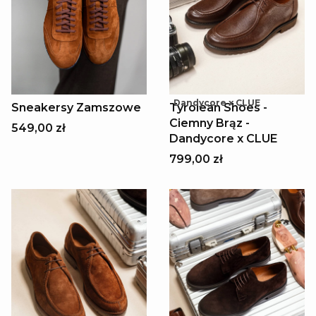
Dandycore x CLUE
Sneakersy Zamszowe
Tyrolean Shoes -
Ciemny Brąz -
549,00 zł
Dandycore x CLUE
799,00 zł