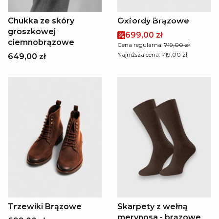
Skórzana podeszwa
Chukka ze skóry
Oxfordy Brązowe
groszkowej
699,00 zł
ciemnobrązowe
Cena regularna:
719,00 zł
Najniższa cena:
719,00 zł
649,00 zł
Trzewiki Brązowe
Skarpety z wełną
merynosa - brązowe