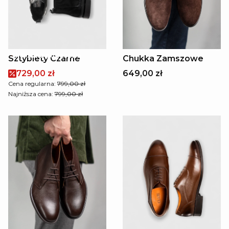
Skórzana podeszwa
Sztyblety Czarne
Chukka Zamszowe
729,00 zł
649,00 zł
Cena regularna:
799,00 zł
Najniższa cena:
799,00 zł