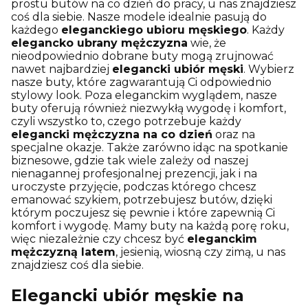
prostu butów na co dzień do pracy, u nas znajdziesz
coś dla siebie. Nasze modele idealnie pasują do
każdego
eleganckiego ubioru męskiego
. Każdy
elegancko ubrany mężczyzna
wie, że
nieodpowiednio dobrane buty mogą zrujnować
nawet najbardziej
elegancki ubiór męski
. Wybierz
nasze buty, które zagwarantują Ci odpowiednio
stylowy look. Poza eleganckim wyglądem, nasze
buty oferują również niezwykłą wygodę i komfort,
czyli wszystko to, czego potrzebuje każdy
elegancki mężczyzna na co dzień
oraz na
specjalne okazje. Także zarówno idąc na spotkanie
biznesowe, gdzie tak wiele zależy od naszej
nienagannej profesjonalnej prezencji, jak i na
uroczyste przyjęcie, podczas którego chcesz
emanować szykiem, potrzebujesz butów, dzięki
którym poczujesz się pewnie i które zapewnią Ci
komfort i wygodę. Mamy buty na każdą porę roku,
więc niezależnie czy chcesz być
eleganckim
mężczyzną latem
, jesienią, wiosną czy zimą, u nas
znajdziesz coś dla siebie.
Elegancki ubiór męskie na