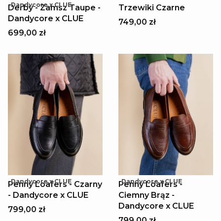
Dandycore x CLUE
Derby - Zamsz Taupe -
Trzewiki Czarne
Dandycore x CLUE
749,00 zł
699,00 zł
Dandycore x CLUE
Dandycore x CLUE
Penny Loafers - Czarny
Penny Loafers -
- Dandycore x CLUE
Ciemny Brąz -
Dandycore x CLUE
799,00 zł
799,00 zł