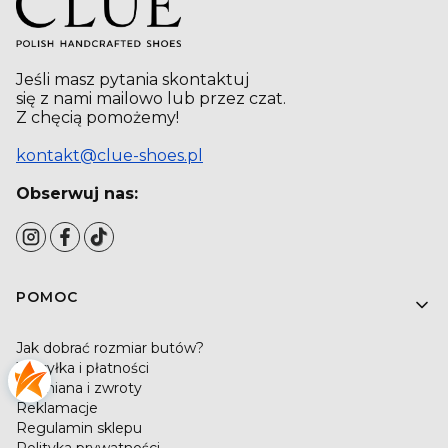
Jeśli masz pytania skontaktuj
się z nami mailowo lub przez czat.
Z chęcią pomożemy!
kontakt@clue-shoes.pl
Obserwuj nas:
Linki w stopce
POMOC
Jak dobrać rozmiar butów?
Wysyłka i płatności
Wymiana i zwroty
Reklamacje
Regulamin sklepu
Polityka prywatności